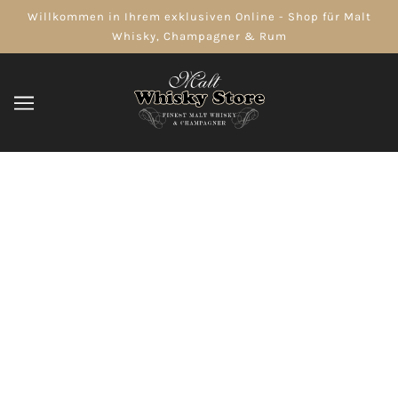
Willkommen in Ihrem exklusiven Online - Shop für Malt
Whisky, Champagner & Rum
Aperitif
DURCHSUCHEN
VERFEINERN
AUSVERKAUFT