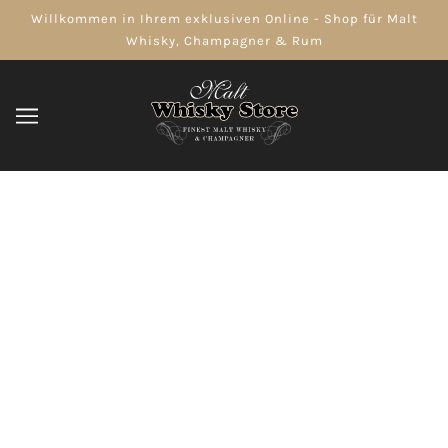
Willkommen in Ihrem exklusiven Online - Shop für Malt
Whisky, Champagner & Rum
Scotch Whisky
DURCHSUCHEN
VERFEINERN