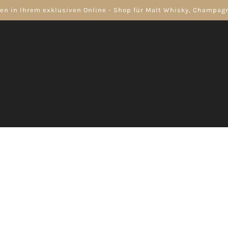
n in Ihrem exklusiven Online - Shop für Malt Whisky, Champa
WEIN
APERITIF
RUM
 Champagner
Weißwein
Single Malt Whisky 18 years
Champagner
Rosewein
Rotwein