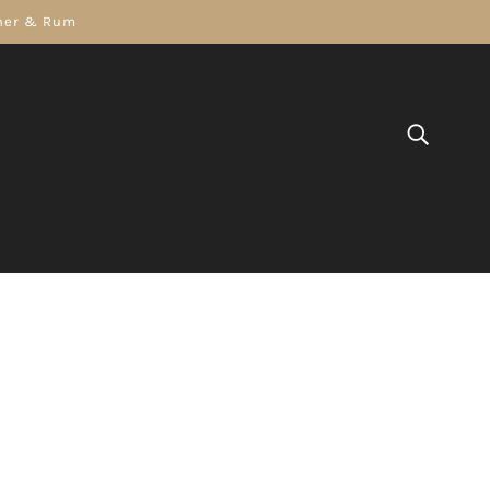
gner & Rum
COGNAC
GIN
WODKA