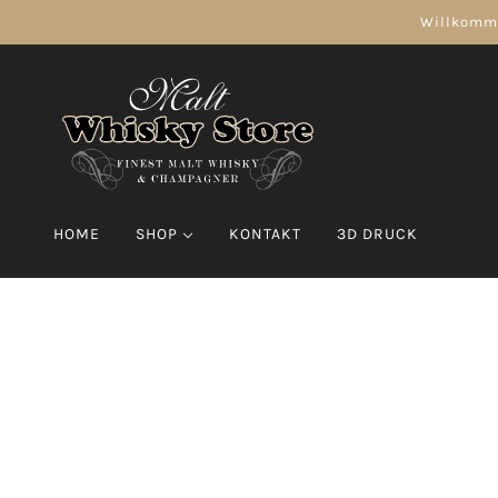
Willkomme
HOME
SHOP
KONTAKT
3D DRUCK
CHAMPAGNER
WHISKY
Moët & Chandon
Amerikanische Whisky
Veuve Clicquot 
Scotch Whisky
Single Malt Whisky
Single Malt Whisky 10 years
Single Malt Whisky 12 years