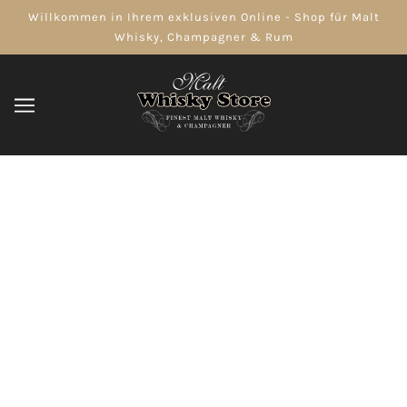
Willkommen in Ihrem exklusiven Online - Shop für Malt
Whisky, Champagner & Rum
Single Malt Whisky
DURCHSUCHEN
VERFEINERN
AUSVERKAUFT