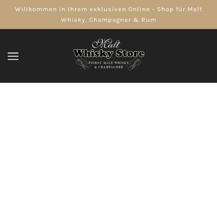
Willkommen in Ihrem exklusiven Online - Shop für Malt
Whisky, Champagner & Rum
Champagner
Der Champagner (französisch: le champagne) ist ein
Schaumwein, der in dem Weinbaugebiet Champagne in
Frankreich nach streng festgelegten Regeln angebaut und
gekeltert wird. Die im Wein gelöste Kohlensäure entsteht bei
einer zweiten Gärung in der Flasche, der „Méthode
traditionelle oder Méthode champenoise“. Der Champagner
unterliegt den strengsten Herstellungsvorschriften aller
Schaumweine (Champagner), deren Einhaltung durch