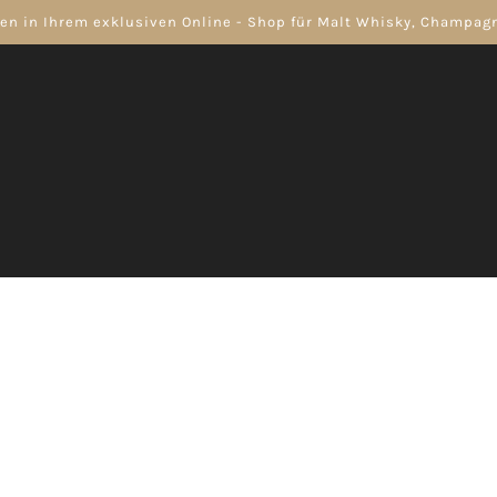
n in Ihrem exklusiven Online - Shop für Malt Whisky, Champa
WEIN
APERITIF
RUM
 Champagner
Weißwein
Glenm
Champagner
Rosewein
43 % 
Rotwein
GLENMOR
€68,9