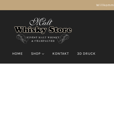
Willkomme
HOME
SHOP
KONTAKT
3D DRUCK
CHAMPAGNER
WHISKY
Moët & Chandon
Amerikanische Whisky
Veuve Clicquot 
Scotch Whisky
Single Malt Whisky
Single Malt Whisky 10 years
Single Malt Whisky 12 years