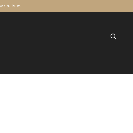
gner & Rum
COGNAC
GIN
WODKA
orangie 16 Jahre The Tribute |
| 1,0 L
ANGIE DISTILLERIE
9