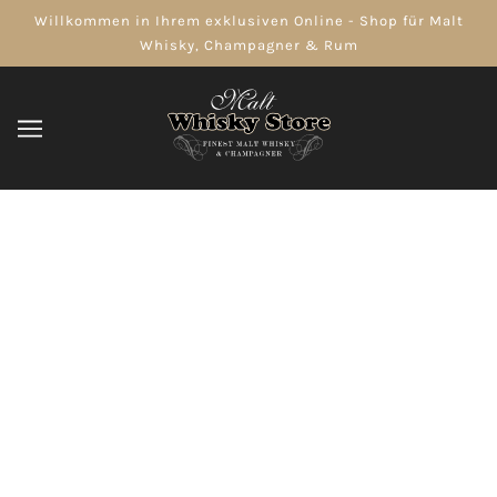
Willkommen in Ihrem exklusiven Online - Shop für Malt
Whisky, Champagner & Rum
Aperol. Italien
DURCHSUCHEN
VERFEINERN
AUSVERKAUFT